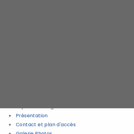
Plan du site
ACCUEIL
PLAN DU SITE
Plan du site
La Clinique de l'Estagnol
Présentation
Contact et plan d'accès
Galerie Photos