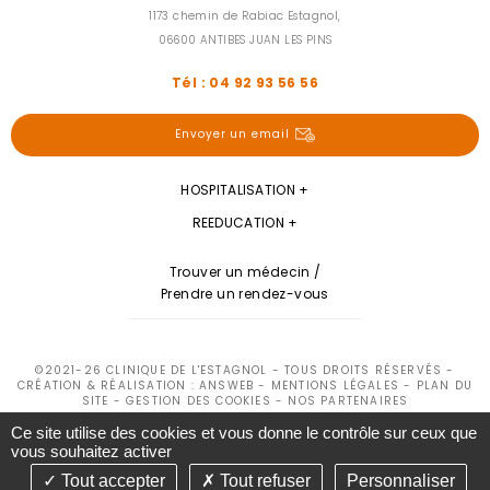
1173 chemin de Rabiac Estagnol,
06600 ANTIBES JUAN LES PINS
Tél : 04 92 93 56 56
Envoyer un email
HOSPITALISATION
REEDUCATION
Trouver un médecin /
Prendre un rendez-vous
©2021-26 CLINIQUE DE L'ESTAGNOL - TOUS DROITS RÉSERVÉS -
CRÉATION & RÉALISATION : ANSWEB -
MENTIONS LÉGALES
-
PLAN DU
SITE
-
GESTION DES COOKIES
-
NOS PARTENAIRES
Ce site utilise des cookies et vous donne le contrôle sur ceux que
vous souhaitez activer
Tout accepter
Tout refuser
Personnaliser