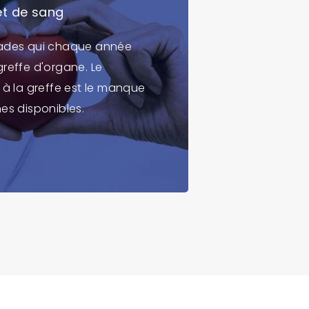
et de sang
lades qui chaque année
reffe d'organe. Le
 à la greffe est le manque
es disponibles.