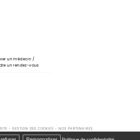
ver un médecin /
dre un rendez-vous
SITE
-
GESTION DES COOKIES
-
NOS PARTENAIRES
 refuser
Personnaliser
Politique de confidentialité