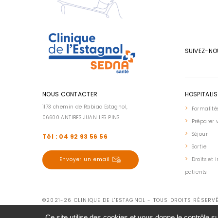
SUIVEZ-NO
NOUS CONTACTER
HOSPITALI
1173 chemin de Rabiac Estagnol,
Formalité
06600 ANTIBES JUAN LES PINS
Préparer v
Séjour
Tél : 04 92 93 56 56
Sortie
Droits et 
Envoyer un email
patients
©2021-26 CLINIQUE DE L'ESTAGNOL - TOUS DROITS RÉSERV
Ce site utilise des cookies et vous donne le contrôle 