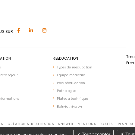
US SUR
Trou
SATION
REEDUCATION
Pren
s
Types de rééducation
otre séjour
Equipe médicale
Pôle rééducation
Pathologies
informations
Plateau technique
Balnéothérapie
ÉS - CRÉATION & RÉALISATION : ANSWEB -
MENTIONS LÉGALES
-
PLAN DU 
sur ceux que vous souhaitez activer
Tout accepter
Tout